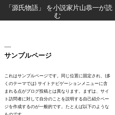
コ
「源氏物語」 を小説家片山恭一が読
ン
む
テ
ン
ツ
へ
ス
サンプルページ
キ
ッ
プ
これはサンプルページです。同じ位置に固定され、(多
くのテーマでは) サイトナビゲーションメニューに含
まれる点がブログ投稿とは異なります。まずは、サイ
ト訪問者に対して自分のことを説明する自己紹介ペー
ジを作成するのが一般的です。たとえば以下のような
ものです。