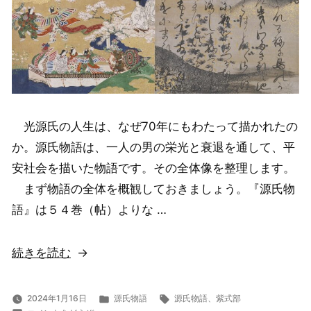
光源氏の人生は、なぜ70年にもわたって描かれたの
か。源氏物語は、一人の男の栄光と衰退を通して、平
安社会を描いた物語です。その全体像を整理します。
まず物語の全体を概観しておきましょう。『源氏物
語』は５４巻（帖）よりな …
“光
続きを読む
源
氏
カ
タ
2024年1月16日
源氏物語
源氏物語
、
紫式部