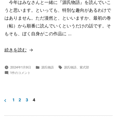
源
今年はみなさんと一緒に『源氏物語』を読んでいこ
54
氏
うと思います。といっても、特別な趣向があるわけで
帖
の
物
はありません。ただ漫然と、といいますか、最初の巻
構
語
（帖）から順番に読んでいくというだけの話です。そ
造
（第
54
もそも、ぼく自身がこの作品に …
2
帖
回）)
の
“１
続きを読む
構
は
造
じ
カ
タ
2024年1月9日
源氏物語
源氏物語
、
紫式部
（第
１
テ
グ:
め
1件のコメント
は
ゴ
2
に”
じ
リ
回）”
の
め
ー:
に
の
1
2
3
4
へ
の
投
稿