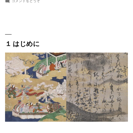
(光
テ
グ:
の
コメントをどうぞ
源
ゴ
生
氏
リ
涯
の
ー:
生
を
涯
読
を
１ はじめに
読
む
む
｜
｜
50
50
有
有
余
余
年
の
年
人
の
生
と
人
源
生
氏
物
と
語