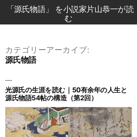
コ
「源氏物語」 を小説家片山恭一が読
ン
む
テ
ン
ツ
カテゴリーアーカイブ:
へ
源氏物語
ス
キ
ッ
プ
光源氏の生涯を読む｜50有余年の人生と
源氏物語54帖の構造（第2回）